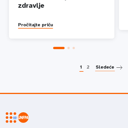
zdravlje
Pročitajte priču
P
1
2
Sledeće