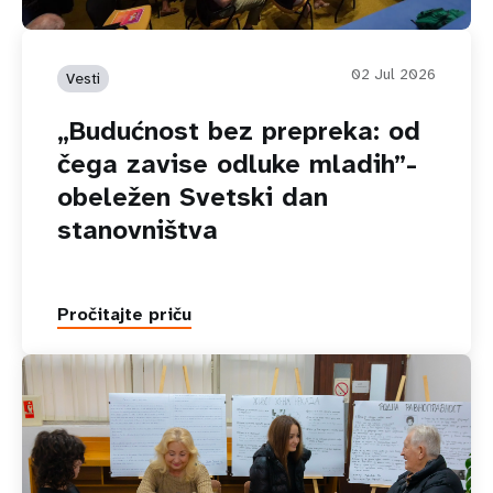
02 Jul 2026
Vesti
„Budućnost bez prepreka: od
čega zavise odluke mladih”-
obeležen Svetski dan
stanovništva
Pročitajte priču