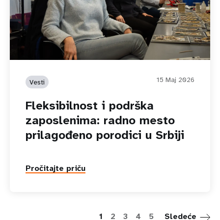
15 Maj 2026
Vesti
Fleksibilnost i podrška
zaposlenima: radno mesto
prilagođeno porodici u Srbiji
Pročitajte priču
P
1
2
3
4
5
Sledeće