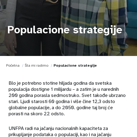
Populacione strategije
Početna
Šta mi radimo
Populacione strategije
Blo je potrebno stotine hiljada godina da svetska
populacija dostigne 1 milijardu – a zatim je u narednih
200 godina porasla sedmostruko. Svet takođe ubrzano
stari. Ljudi starosti 60 godina i više čine 12,3 odsto
globalne populacije, a do 2050. godine taj broj će
porasti na skoro 22 odsto.
UNFPA radi na jačanju nacionalnih kapaciteta za
prikupljanje podataka o populaciji, kao i na jačanju