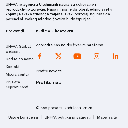
UNFPA je agencija Ujedinjenih nacija za seksualno i
reproduktivno zdravlje. Naša misija je da obezbedimo svet u
kojem je svaka trudnoća željena, svaki porođaj siguran i da
potencijal svakog mladog čoveka bude ispunjen.
Prevaziđi
Budimo u kontaktu
Zapratite nas na društvenim mrežama
UNFPA Global
websajt
Radite sa nama
Kontakt
Pratite novosti
Media centar
Prijavite
Pratite nas
nepravilnosti
© Sva prava su zadržana. 2026
Uslovi korišćenja
|
UNFPA politika privatnosti
|
Mapa sajta