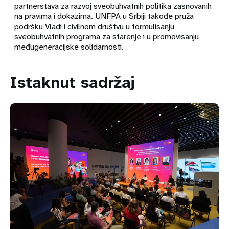
partnerstava za razvoj sveobuhvatnih politika zasnovanih
na pravima i dokazima. UNFPA u Srbiji takođe pruža
podršku Vladi i civilnom društvu u formulisanju
sveobuhvatnih programa za starenje i u promovisanju
međugeneracijske solidarnosti.
Istaknut sadržaj